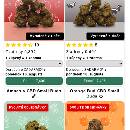
Vyradené z tlače
Vyradené z tlače
19
8
Obvyklá
Z adresy
0,39€
Obvyklá
Z adresy
0,49€
cena
cena
1 kúpený = 1 zdarma
1 kúpený = 1 zdarma
Doručenie ZADARMO*
v
Doručenie ZADARMO*
v
pondelok 10. augusta
pondelok 10. augusta
Pridať -
7,40€
Pridať -
7,40€
Amnesia CBD Small Buds
Orange Bud CBD Small
🌌
Buds 🍊
DVOJITÉ OBJEDNÁVKY
DVOJITÉ OBJEDNÁVKY