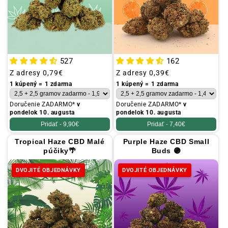
527
162
Obvyklá
Z adresy
0,79€
Obvyklá
Z adresy
0,39€
cena
cena
1 kúpený = 1 zdarma
1 kúpený = 1 zdarma
Doručenie ZADARMO*
v
Doručenie ZADARMO*
v
pondelok 10. augusta
pondelok 10. augusta
Pridať -
9,90€
Pridať -
7,40€
Tropical Haze CBD Malé
Purple Haze CBD Small
púčiky🌴
Buds 🟣
DVOJITÉ OBJEDNÁVKY
DVOJITÉ OBJEDNÁVKY