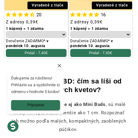
Vyradené z tlače
Vyradené z tlače
20
16
Obvyklá
Z adresy
0,39€
Obvyklá
Z adresy
0,39€
cena
cena
1 kúpený = 1 zdarma
1 kúpený = 1 zdarma
Doručenie ZADARMO*
v
Doručenie ZADARMO*
v
pondelok 10. augusta
pondelok 10. augusta
Pridať -
7,40€
Pridať -
7,40€
Ďakujeme za návštevu!
Small Buds CBD: čím sa líši od
Prihláste sa a vyzdvihnite si
tradičných kvetov?
odmenu v hodnote 5 bodov!
CBD Small Buds ,
známe aj ako Mini Buds
, sú malé
Pripojenie
kvety konope, často menšie ako 1 cm. Rozpoznať
ich možno podľa malých, kompaktných, zaoblených
púčikov.