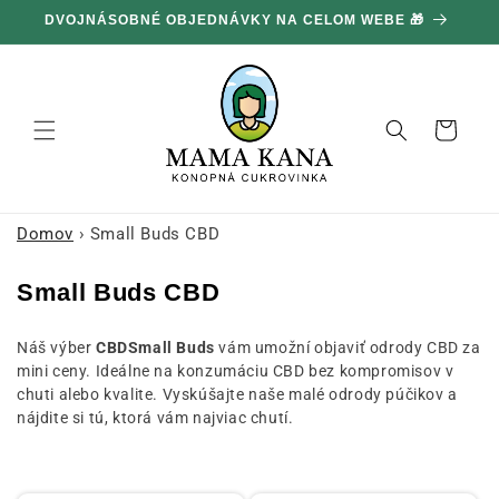
Ignorovať
100 G ZADARMO ZA KAŽDÝCH 100 € NÁKUPU 🔥
a prejsť
na obsah
Košík
Domov
›
Small Buds CBD
K
Small Buds CBD
o
Náš výber
CBDSmall Buds
vám umožní objaviť odrody CBD za
l
mini ceny. Ideálne na konzumáciu CBD bez kompromisov v
e
chuti alebo kvalite. Vyskúšajte naše malé odrody púčikov a
k
nájdite si tú, ktorá vám najviac chutí.
c
i