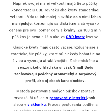
Napriek svojej malej veľkosti majú tieto púčiky
koncentráciu CBD rovnakú ako kvety štandardnej
veľkosti. Vďaka ich malej hlavičke
sa s
nimi
ľahko
manipuluje
, konzumujú sa diskrétne a sú vysoko
cenené pre svoj pomer ceny a kvality. Za 100 g mini
púčikov je cena nižšia ako za
CBD kvety
kvetov.
Klasické kvety majú často väčšie, vzdušnejšie a
estetickejšie púčiky, ktoré sú niekedy bohatšie na
živicu a vyzerajú atraktívnejšie. Z chemického a
senzorického hľadiska
si
však
Small Buds
zachovávajú podobný aromatický a terpénový
profil, ako aj obsah kanabinoidov.
Metóda pestovania malých púčikov zostáva
rovnaká, či už ide o
pestované v interiéri
vonku
alebo v
v skleníku
. Proces pestovania podlieha