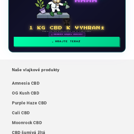
MAMA
🏆
1 KG CBD K VYHRANÍ
Zapojte sa a posuňte sa v rebríčku
🗓 ODMENY KAŽDÝ MESIAC
HRAJTE TERAZ
Naše vlajkové produkty
Amnesia CBD
OG Kush CBD
Purple Haze CBD
Cali CBD
Moonrock CBD
CBD šumivá žltá