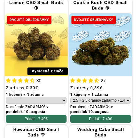
a
Lemon CBD Small Buds
Cookie Kush CBD Small
🍋
Buds 🍪
:
DVOJITÉ OBJEDNÁVKY
DVOJITÉ OBJEDNÁVKY
Vyradené z tlače
30
27
Obvyklá
Z adresy
0,39€
Obvyklá
Z adresy
0,39€
cena
cena
1 kúpený = 1 zdarma
1 kúpený = 1 zdarma
Doručenie ZADARMO*
v
Doručenie ZADARMO*
v
pondelok 10. augusta
pondelok 10. augusta
Pridať -
7,40€
Pridať -
7,40€
Hawaiian CBD Small
Wedding Cake Small
Buds 🌴
Buds