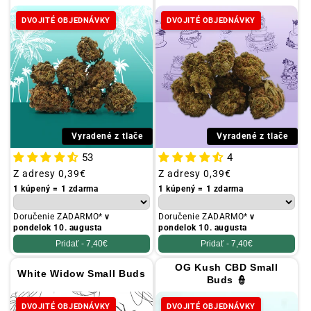
DVOJITÉ OBJEDNÁVKY
DVOJITÉ OBJEDNÁVKY
Vyradené z tlače
Vyradené z tlače
53
4
Obvyklá
Z adresy
0,39€
Obvyklá
Z adresy
0,39€
cena
cena
1 kúpený = 1 zdarma
1 kúpený = 1 zdarma
Doručenie ZADARMO*
v
Doručenie ZADARMO*
v
pondelok 10. augusta
pondelok 10. augusta
Pridať -
7,40€
Pridať -
7,40€
OG Kush CBD Small
White Widow Small Buds
Buds 👮
DVOJITÉ OBJEDNÁVKY
DVOJITÉ OBJEDNÁVKY