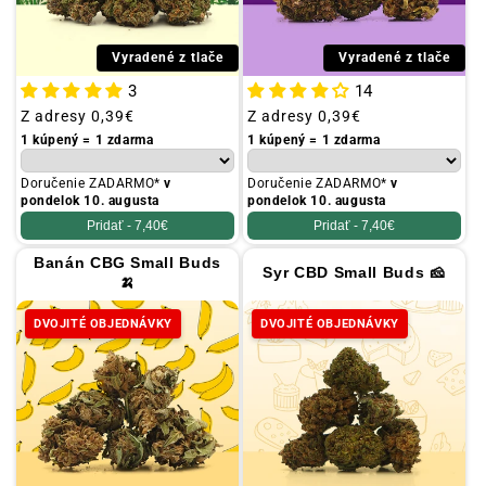
Vyradené z tlače
Vyradené z tlače
3
14
Obvyklá
Z adresy
0,39€
Obvyklá
Z adresy
0,39€
cena
cena
1 kúpený = 1 zdarma
1 kúpený = 1 zdarma
Doručenie ZADARMO*
v
Doručenie ZADARMO*
v
pondelok 10. augusta
pondelok 10. augusta
Pridať -
7,40€
Pridať -
7,40€
Banán CBG Small Buds
Syr CBD Small Buds 🧀
🍌
DVOJITÉ OBJEDNÁVKY
DVOJITÉ OBJEDNÁVKY