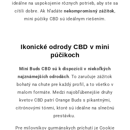
ideálne na uspokojenie rôznych potrieb, aby ste sa
cítili dobre. Ak hľadáte
nekompromisný zážitok
,
mini púčiky CBD sú ideálnym riešením.
Ikonické odrody CBD v mini
púčikoch
Mini Buds CBD sú k dispozícii v niekoľkých
najznámejších odrodách
. To zaručuje zážitok
bohatý na chute pre každý profil, a to všetko v
malom formáte. Medzi najobľúbenejšie druhy
kvetov CBD patrí Orange Buds s pikantnými,
citrónovými tónmi, ktoré sú ideálne na slnečnú
prestávku.
Pre milovníkov gurmánskych príchutí je Cookie