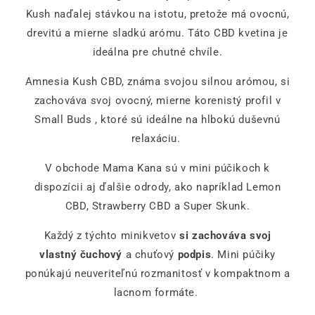
Kush naďalej stávkou na istotu, pretože má ovocnú,
drevitú a mierne sladkú arómu. Táto CBD kvetina je
ideálna pre chutné chvíle.
Amnesia Kush CBD, známa svojou silnou arómou, si
zachováva svoj ovocný, mierne korenistý profil v
Small Buds , ktoré sú ideálne na hlbokú duševnú
relaxáciu.
V obchode Mama Kana sú v mini púčikoch k
dispozícii aj ďalšie odrody, ako napríklad Lemon
CBD, Strawberry CBD a Super Skunk.
Každý z týchto minikvetov
si zachováva svoj
vlastný čuchový
a chuťový
podpis
. Mini púčiky
ponúkajú neuveriteľnú rozmanitosť v kompaktnom a
lacnom formáte.