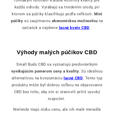
rovnakým normám vrátane kontroly kvality pre
každú odrodu. Vyrábajú sa triedením úrody, pri
ktorom sa púčiky klasifikujú podľa veľkosti.
Mini
púčiky
sú zaujímavou
ekonomickou možnosťou
na
začiatok a nájdenie
lacné kvety CBD
.
Výhody malých púčikov CBD
Small Buds CBD sa vyznačujú predovšetkým
vynikajúcim pomerom ceny a kvality
. Sú ideálnou
alternatívou na konzumáciu
lacné CBD
. Tento typ
produktu môže byť dobrou voľbou na objavovanie
CBD bez toho, aby ste si stanovili príliš vysoký
rozpočet.
Nielenže majú nízku cenu, ale ich malé meradlá