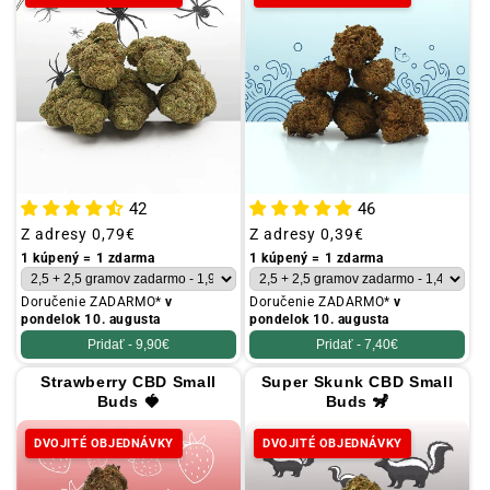
46
42
Obvyklá
Z adresy
0,39€
Obvyklá
Z adresy
0,79€
cena
cena
1 kúpený = 1 zdarma
1 kúpený = 1 zdarma
Doručenie ZADARMO*
v
Doručenie ZADARMO*
v
pondelok 10. augusta
pondelok 10. augusta
Pridať -
7,40€
Pridať -
9,90€
Strawberry CBD Small
Super Skunk CBD Small
Buds 🍓
Buds 🦨
DVOJITÉ OBJEDNÁVKY
DVOJITÉ OBJEDNÁVKY