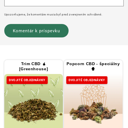
Upozorňujeme, že komentáre musia byť pred zverejnením schválené.
Trim CBD 🧉
Popcorn CBD - špeciálny
[Greenhouse]
🍿
DVOJITÉ OBJEDNÁVKY
DVOJITÉ OBJEDNÁVKY