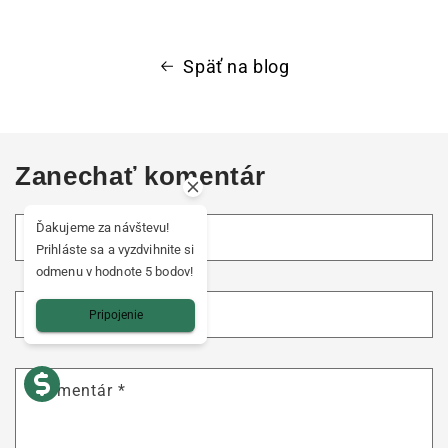
Späť na blog
Zanechať komentár
Ďakujeme za návštevu!
Názov
*
Prihláste sa a vyzdvihnite si
odmenu v hodnote 5 bodov!
E-mail
*
Pripojenie
Komentár
*