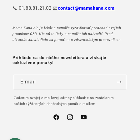
📞 01.88.81.21.02 📧
contact@mamakana.com
Mama Kana nie je lekár a nemôže vyzdvihovať prednosti svojich
produktov CBD. Nie sú to lieky a nemôžu ich nahradiť. Pred
užívaním kanabidiolu sa poraďte so zdravotníckym pracovníkom.
Prihláste sa do nášho newslettera a získajte
exkluzívne ponuky!
E-mail
Zadaním svojej e-mailovej adresy súhlasíte so zasielaním
našich týždenných obchodných ponúk e-mailom.
Facebook
Instagram
YouTube