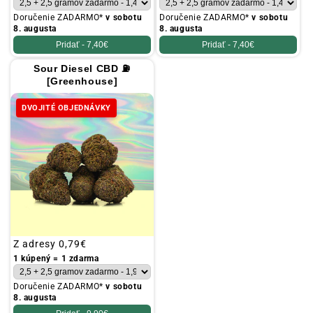
Doručenie ZADARMO*
v sobotu
Doručenie ZADARMO*
v sobotu
8. augusta
8. augusta
Pridať -
7,40€
Pridať -
7,40€
Sour Diesel CBD ⛽
[Greenhouse]
DVOJITÉ OBJEDNÁVKY
Obvyklá
Z adresy
0,79€
cena
1 kúpený = 1 zdarma
Doručenie ZADARMO*
v sobotu
8. augusta