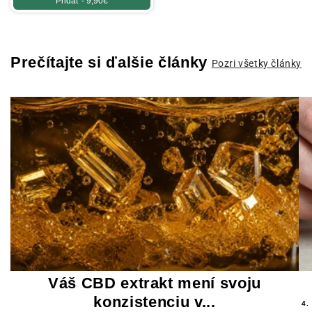
Pridať -
9,90€
Prečítajte si ďalšie články
Pozri všetky články
Váš CBD extrakt mení svoju
konzistenciu v...
4.