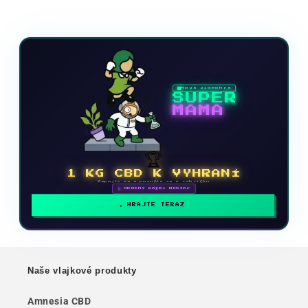
Nová videohra
SUPER
MAMA
🏆
1 KG CBD K VYHRANÍ
Zapojte sa a posuňte sa v rebríčku
🗓 ODMENY KAŽDÝ MESIAC
HRAJTE TERAZ
Naše vlajkové produkty
Amnesia CBD