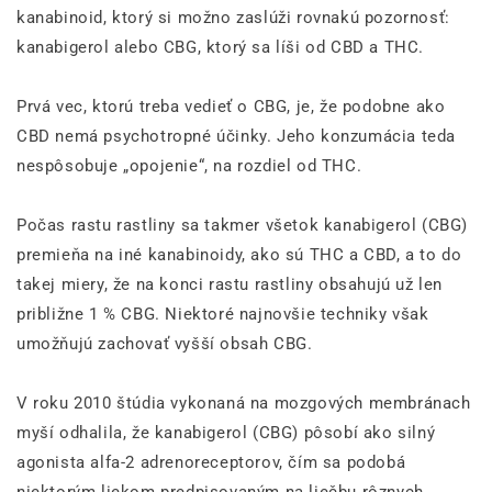
kanabinoid, ktorý si možno zaslúži rovnakú pozornosť:
kanabigerol alebo CBG, ktorý sa líši od CBD a THC.
Prvá vec, ktorú treba vedieť o CBG, je, že podobne ako
CBD nemá psychotropné účinky. Jeho konzumácia teda
nespôsobuje „opojenie“, na rozdiel od THC.
Počas rastu rastliny sa takmer všetok kanabigerol (CBG)
premieňa na iné kanabinoidy, ako sú THC a CBD, a to do
takej miery, že na konci rastu rastliny obsahujú už len
približne 1 % CBG. Niektoré najnovšie techniky však
umožňujú zachovať vyšší obsah CBG.
V roku 2010 štúdia vykonaná na mozgových membránach
myší odhalila, že kanabigerol (CBG) pôsobí ako silný
agonista alfa-2 adrenoreceptorov, čím sa podobá
niektorým liekom predpisovaným na liečbu rôznych