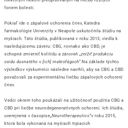
foriem bolesti.
Pokiaľ ide o zápalové ochorenia čriev, Katedra
farmakológie Univerzity v Neapole uskutočnila štúdiu na
myšiach. Táto štúdia, publikovaná v roku 2013, viedla k
nasledujúcemu záveru: CBG, rovnako ako CBD, je
schopné zmierniť kolitídu a zároveň
„znížiť produkciu
oxidu dusnatého v [ich] makrofágoch“.
Na základe týchto
výsledkov výskumníci následne navrhli, aby sa CBG a CBD
považovali za experimentálnu liečbu zápalových ochorení
čriev.
Vedci okrem toho poukázali na užitočnosť použitia CBG a
CBD pri liečbe neurodegeneratívnych ochorení. Ich štúdia,
uverejnená v časopise
„Neurotherapeutics“
v roku 2015,
ktorá bola vykonaná na myšiach trpiacich