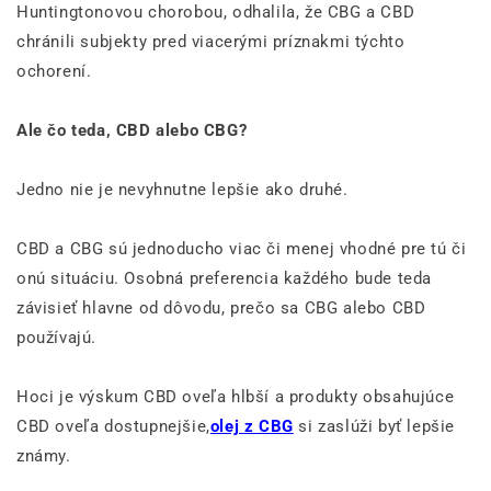
Huntingtonovou chorobou, odhalila, že CBG a CBD
chránili subjekty pred viacerými príznakmi týchto
ochorení.
Ale čo teda, CBD alebo CBG?
Jedno nie je nevyhnutne lepšie ako druhé.
CBD a CBG sú jednoducho viac či menej vhodné pre tú či
onú situáciu. Osobná preferencia každého bude teda
závisieť hlavne od dôvodu, prečo sa CBG alebo CBD
používajú.
Hoci je výskum CBD oveľa hlbší a produkty obsahujúce
CBD oveľa dostupnejšie,
olej z CBG
si zaslúži byť lepšie
známy.