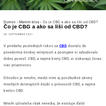
Domov
›
Mamin blog
›
Čo je CBG a ako sa líši od CBD?
Čo je CBG a ako sa líši od CBD?
28. SEPTEMBRA 2021
V priebehu posledných rokov sa
CBD
dostalo do
povedomia širokej verejnosti a postupne si vybudovalo
dobrú povesť. CBD, a najmä kvety CBD, si získavajú čoraz
viac priaznivcov.
Dôvodov je mnoho, medzi nimi aj povzbudivé závery
mnohých doterajších štúdií o prínosoch CBD, a najmä
kvetov CBD.
Mnohí užívatelia však nevedia, že existuje ďalší