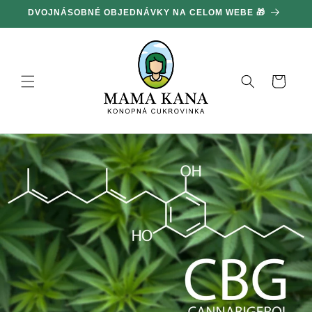
Ignorovať
DVOJNÁSOBNÉ OBJEDNÁVKY NA CELOM WEBE 🎁
1
a prejsť
na obsah
Košík