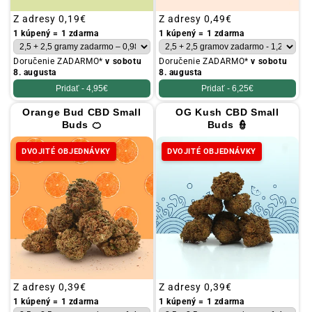
Obvyklá
Z adresy
0,19€
Obvyklá
Z adresy
0,49€
cena
cena
1 kúpený = 1 zdarma
1 kúpený = 1 zdarma
Doručenie ZADARMO*
v sobotu
Doručenie ZADARMO*
v sobotu
8. augusta
8. augusta
Pridať -
4,95€
Pridať -
6,25€
Orange Bud CBD Small
OG Kush CBD Small
Buds 🍊
Buds 👮
DVOJITÉ OBJEDNÁVKY
DVOJITÉ OBJEDNÁVKY
Obvyklá
Z adresy
0,39€
Obvyklá
Z adresy
0,39€
cena
cena
1 kúpený = 1 zdarma
1 kúpený = 1 zdarma