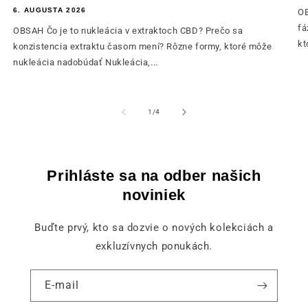
6. AUGUSTA 2026
OB
fá
OBSAH Čo je to nukleácia v extraktoch CBD? Prečo sa
kt
konzistencia extraktu časom mení? Rôzne formy, ktoré môže
nukleácia nadobúdať Nukleácia,...
z
1
/
4
Prihláste sa na odber našich
noviniek
Buďte prvý, kto sa dozvie o nových kolekciách a
exkluzívnych ponukách.
E-mail